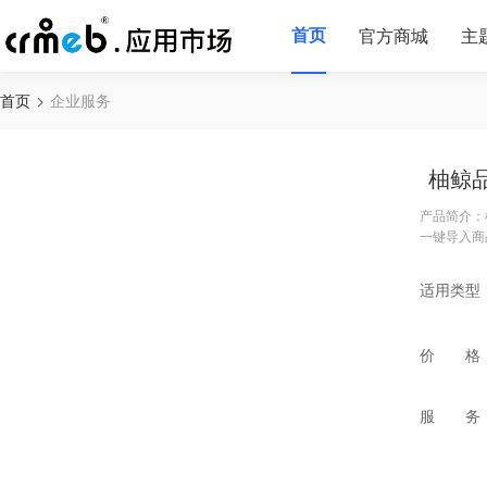
首页
官方商城
主
首页
企业服务
柚鲸
产品简介：
一键导入商
适用类型
价 格
服 务