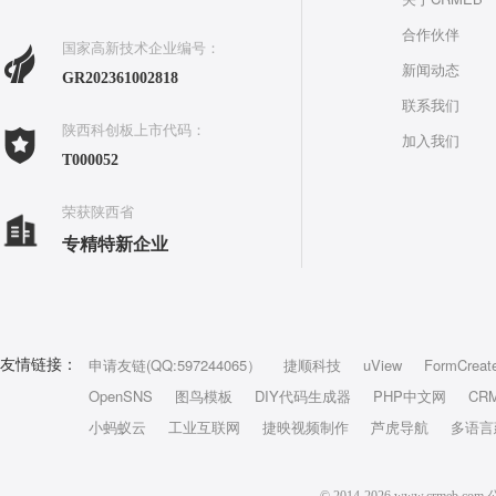
合作伙伴
国家高新技术企业编号：
新闻动态
GR202361002818
联系我们
陕西科创板上市代码：
加入我们
T000052
荣获陕西省
专精特新企业
申请友链(QQ:597244065）
捷顺科技
uView
FormCreat
友情链接：
OpenSNS
图鸟模板
DIY代码生成器
PHP中文网
CR
小蚂蚁云
工业互联网
捷映视频制作
芦虎导航
多语言