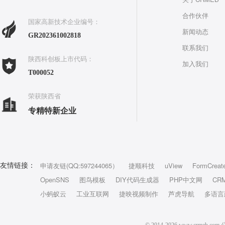
合作伙伴
国家高新技术企业编号：
新闻动态
GR202361002818
联系我们
陕西科创板上市代码：
加入我们
T000052
荣获陕西省
专精特新企业
申请友链(QQ:597244065）
捷顺科技
uView
FormCreat
友情链接：
OpenSNS
图鸟模板
DIY代码生成器
PHP中文网
CR
小蚂蚁云
工业互联网
捷映视频制作
芦虎导航
多语言