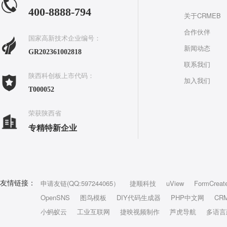
400-8888-794
关于CRMEB
合作伙伴
国家高新技术企业编号：
新闻动态
GR202361002818
联系我们
陕西科创板上市代码：
加入我们
T000052
荣获陕西省
专精特新企业
申请友链(QQ:597244065）
捷顺科技
uView
FormCreat
友情链接：
OpenSNS
图鸟模板
DIY代码生成器
PHP中文网
CR
小蚂蚁云
工业互联网
捷映视频制作
芦虎导航
多语言