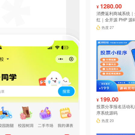
1280.00
¥
消费返利商城系统｜
红｜全开源 PHP 源
热度 27
199.00
¥
投票分享报名活动礼
序系统源码
热度 20