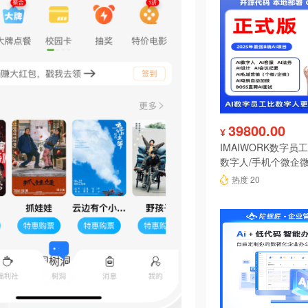
39800.00
¥
IMAIWORK数字员工d
数字人/手机个微企微
陪练/电销/客服/法
热度 20