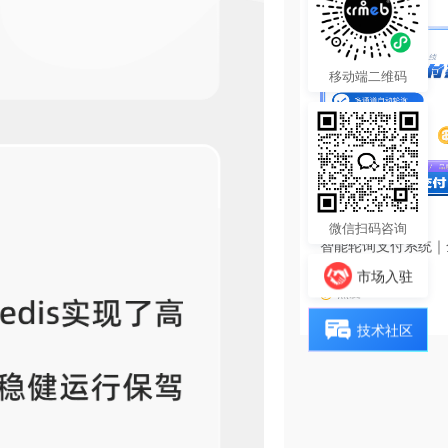
移动端二维码
3980.00
¥
微信扫码咨询
智能轮询支付系统｜
源码
市场入驻
热度 16
技术社区