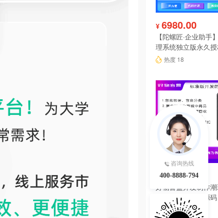
6980.00
¥
【陀螺匠·企业助手】
理系统独立版永久授
热度 18
咨询热线
3000.00
¥
400-8888-794
好物盲盒开发制作潮
软件系统小程序源码
热度 17