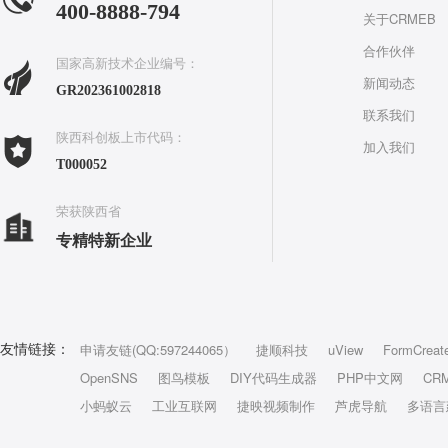
400-8888-794
关于CRMEB
合作伙伴
国家高新技术企业编号：
新闻动态
GR202361002818
联系我们
陕西科创板上市代码：
加入我们
T000052
荣获陕西省
专精特新企业
申请友链(QQ:597244065）
捷顺科技
uView
FormCreat
友情链接：
OpenSNS
图鸟模板
DIY代码生成器
PHP中文网
CR
小蚂蚁云
工业互联网
捷映视频制作
芦虎导航
多语言