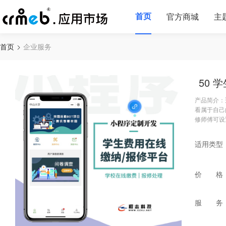
首页
官方商城
主
首页
企业服务
50 
产品简介：
看属于自己
修师傅可设
适用类型
价 格
服 务