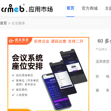
首页
官方商城
主
首页
企业服务
60 
产品简介：
适用类型
价 格
服 务