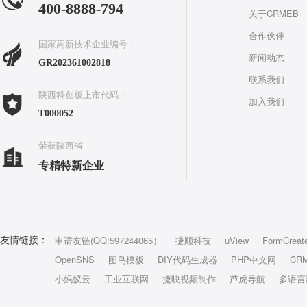
400-8888-794
关于CRMEB
合作伙伴
国家高新技术企业编号：
新闻动态
GR202361002818
联系我们
陕西科创板上市代码：
加入我们
T000052
荣获陕西省
专精特新企业
申请友链(QQ:597244065）
捷顺科技
uView
FormCreat
友情链接：
OpenSNS
图鸟模板
DIY代码生成器
PHP中文网
CR
小蚂蚁云
工业互联网
捷映视频制作
芦虎导航
多语言