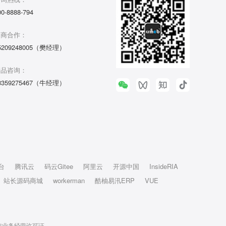
00-8888-794
招商合作：
5209248005（樊经理）
产品咨询：
3359275467（牛经理）
台
腾讯云
码云Gitee
阿里云
开源中国
InsideRIA
站长源码商城
workerman
酷柚易汛ERP
VUE