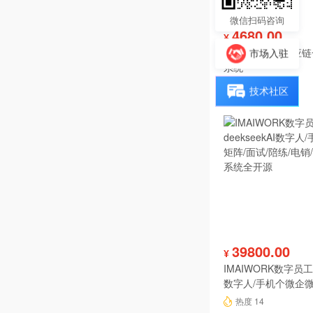
微信扫码咨询
4680.00
¥
酷柚易汛ERP供应
市场入驻
系统
热度 14
技术社区
39800.00
¥
IMAIWORK数字员工d
数字人/手机个微企微
陪练/电销/客服/法
热度 14