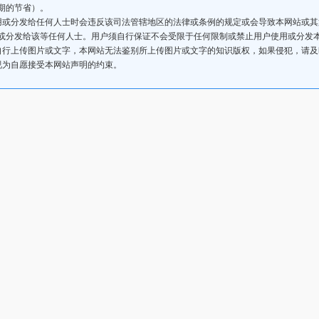
期的节省）。
用或分发给任何人士时会违反该司法管辖地区的法律或条例的规定或会导致本网站或
或分发给该等任何人士。用户须自行保证不会受限于任何限制或禁止用户使用或分发
自行上传图片或文字，本网站无法鉴别所上传图片或文字的知识版权，如果侵犯，请
视为自愿接受本网站声明的约束。