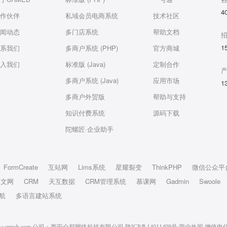
4
作伙伴
私域会员电商系统
技术社区
闻动态
多门店系统
帮助文档
1
系我们
多商户系统 (PHP)
官方商城
入我们
标准版 (Java)
定制合作
多商户系统 (Java)
应用市场
1
多商户外贸版
帮助与支持
知识付费系统
源码下载
陀螺匠·企业助手
FormCreate
互站网
Lims系统
星耀裂变
ThinkPHP
微信公众平
中文网
CRM
天互数据
CRM管理系统
慕课网
Gadmin
Swoole
航
多语言建站系统