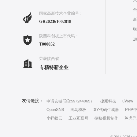
合
国家高新技术企业编号：
新
GR202361002818
联
陕西科创板上市代码：
加
T000052
荣获陕西省
专精特新企业
申请友链(QQ:597244065）
捷顺科技
uView
友情链接：
OpenSNS
图鸟模板
DIY代码生成器
PHP
小蚂蚁云
工业互联网
捷映视频制作
芦虎导