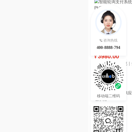
咨询热线
400-8888-794
3980.00
¥
智能轮询支付系统｜
源码
热度 15
移动端二维码