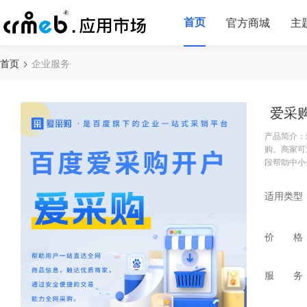
首页
官方商城
主
首页
企业服务
爱采
产品简介：
购。商家可
段帮助中小
适用类型
价 格
服 务