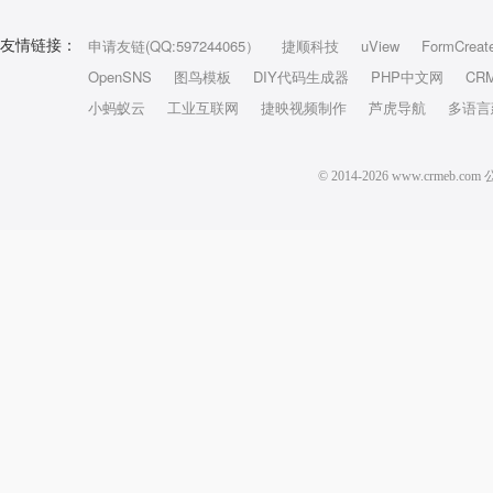
申请友链(QQ:597244065）
捷顺科技
uView
FormCreat
友情链接：
OpenSNS
图鸟模板
DIY代码生成器
PHP中文网
CR
小蚂蚁云
工业互联网
捷映视频制作
芦虎导航
多语言
© 2014-2026 www.crm