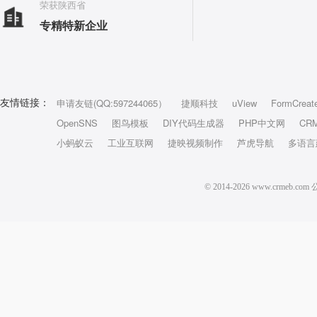
荣获陕西省
专精特新企业
申请友链(QQ:597244065）
捷顺科技
uView
FormCreat
友情链接：
OpenSNS
图鸟模板
DIY代码生成器
PHP中文网
CR
小蚂蚁云
工业互联网
捷映视频制作
芦虎导航
多语言
© 2014-2026 www.crm