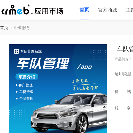
首页
官方商城
主
首页
企业服务
车队
产品简介：
适用类型
价 格
服 务