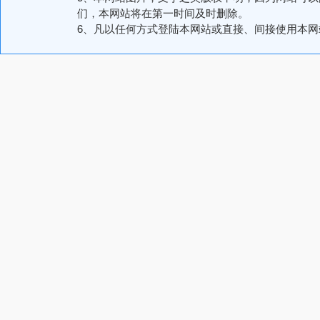
们，本网站将在第一时间及时删除。
6、凡以任何方式登陆本网站或直接、间接使用本