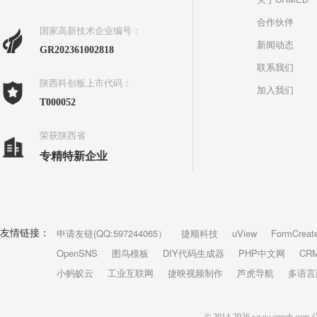
合作伙伴
国家高新技术企业编号：
新闻动态
GR202361002818
联系我们
陕西科创板上市代码：
加入我们
T000052
荣获陕西省
专精特新企业
申请友链(QQ:597244065）
捷顺科技
uView
FormCreat
友情链接：
OpenSNS
图鸟模板
DIY代码生成器
PHP中文网
CR
小蚂蚁云
工业互联网
捷映视频制作
芦虎导航
多语言