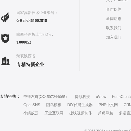
合作伙伴
国家高新技术企业编号：
新闻动态
GR202361002818
联系我们
陕西科创板上市代码：
加入我们
T000052
荣获陕西省
专精特新企业
申请友链(QQ:597244065）
捷顺科技
uView
FormCreat
友情链接：
OpenSNS
图鸟模板
DIY代码生成器
PHP中文网
CR
小蚂蚁云
工业互联网
捷映视频制作
芦虎导航
多语言