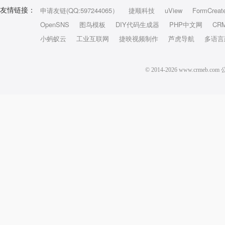
申请友链(QQ:597244065）
捷顺科技
uView
FormCreat
友情链接：
OpenSNS
图鸟模板
DIY代码生成器
PHP中文网
CR
小蚂蚁云
工业互联网
捷映视频制作
芦虎导航
多语言
© 2014-2026 www.crm