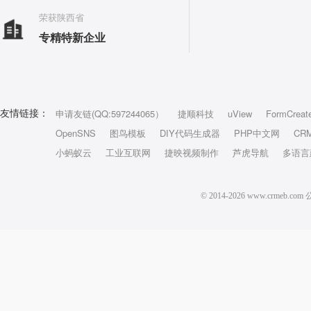
荣获陕西省
专精特新企业
申请友链(QQ:597244065）
捷顺科技
uView
FormCreat
友情链接：
OpenSNS
图鸟模板
DIY代码生成器
PHP中文网
CR
小蚂蚁云
工业互联网
捷映视频制作
芦虎导航
多语言
© 2014-2026 www.crm