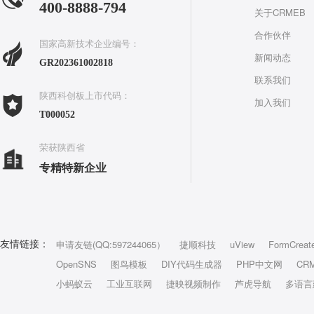
400-8888-794
关于CRMEB
合作伙伴
国家高新技术企业编号：
新闻动态
GR202361002818
联系我们
陕西科创板上市代码：
加入我们
T000052
荣获陕西省
专精特新企业
申请友链(QQ:597244065）
捷顺科技
uView
FormCreat
友情链接：
OpenSNS
图鸟模板
DIY代码生成器
PHP中文网
CR
小蚂蚁云
工业互联网
捷映视频制作
芦虎导航
多语言