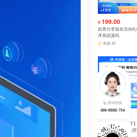
199.00
¥
投票分享报名活动礼
序系统源码
热度 45
咨询热线
400-8888-794
6980.00
¥
【陀螺匠·企业助手】
理系统独立版永久授