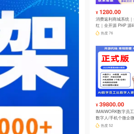
1280.00
¥
消费返利商城系统｜
红｜全开源 PHP 源
热度 76
39800.00
¥
IMAIWORK数字员工d
数字人/手机个微企微
陪练/电销/客服/法
热度 52