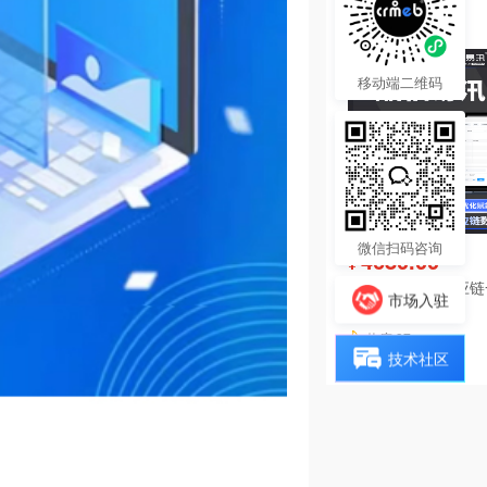
热度 45
移动端二维码
微信扫码咨询
4680.00
¥
酷柚易汛ERP供应
市场入驻
系统
热度 37
技术社区