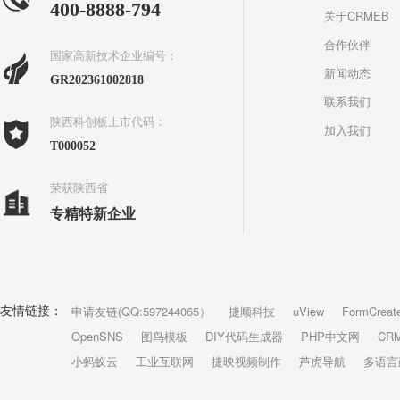
400-8888-794
关于CRMEB
合作伙伴
国家高新技术企业编号：
新闻动态
GR202361002818
联系我们
陕西科创板上市代码：
加入我们
T000052
荣获陕西省
专精特新企业
申请友链(QQ:597244065）
捷顺科技
uView
FormCreat
友情链接：
OpenSNS
图鸟模板
DIY代码生成器
PHP中文网
CR
小蚂蚁云
工业互联网
捷映视频制作
芦虎导航
多语言