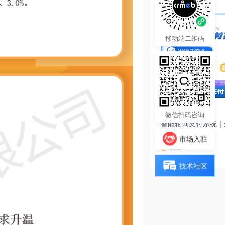
移动端二维码
3980.00
¥
微信扫码咨询
智能轮询支付系统｜
源码
市场入驻
热度 25
技术社区