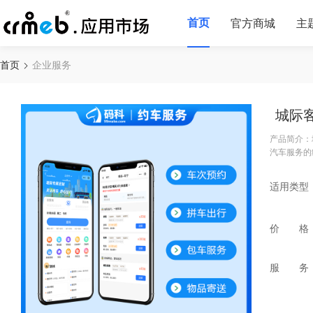
首页
官方商城
主
首页
企业服务
城际
产品简介：
汽车服务的
适用类型
价 格
服 务