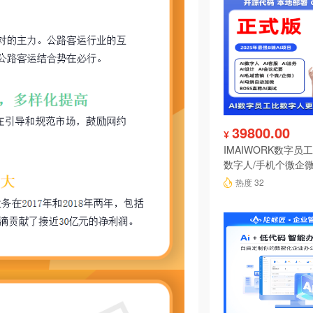
39800.00
¥
IMAIWORK数字员工d
数字人/手机个微企微
陪练/电销/客服/法
热度 32