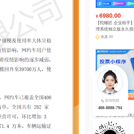
6980.00
¥
【陀螺匠·企业助手】
理系统独立版永久授
热度 30
咨询热线
199.00
¥
400-8888-794
投票分享报名活动礼
序系统源码
热度 29