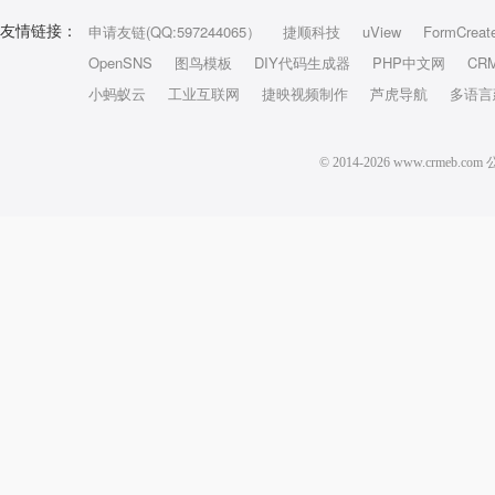
申请友链(QQ:597244065）
捷顺科技
uView
FormCreat
友情链接：
OpenSNS
图鸟模板
DIY代码生成器
PHP中文网
CR
小蚂蚁云
工业互联网
捷映视频制作
芦虎导航
多语言
© 2014-2026 www.crm