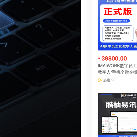
39800.00
¥
IMAIWORK数字员工d
数字人/手机个微企微
陪练/电销/客服/法
热度 23