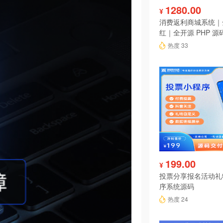
1280.00
¥
消费返利商城系统｜
红｜全开源 PHP 源
热度 33
199.00
¥
投票分享报名活动礼
序系统源码
热度 24