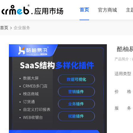
首页
官方商城
主
首页
企业服务
酷柚
产品简介：
适用类型
价 格
服 务