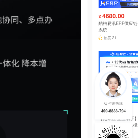
4680.00
¥
酷柚易汛ERP供应
系统
热度 21
咨询热线
6980.00
¥
400-8888-794
【陀螺匠·企业助手】
理系统独立版永久授
热度 21