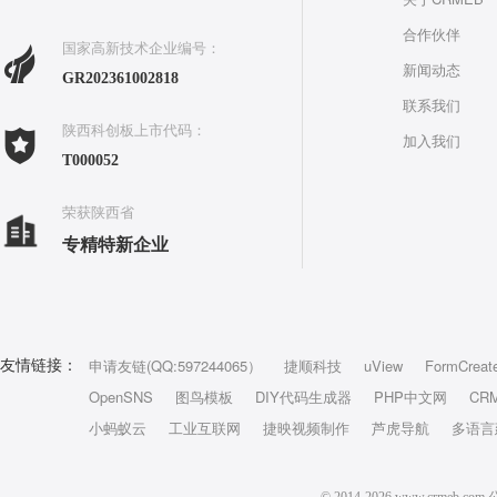
合作伙伴
国家高新技术企业编号：
新闻动态
GR202361002818
联系我们
陕西科创板上市代码：
加入我们
T000052
荣获陕西省
专精特新企业
申请友链(QQ:597244065）
捷顺科技
uView
FormCreat
友情链接：
OpenSNS
图鸟模板
DIY代码生成器
PHP中文网
CR
小蚂蚁云
工业互联网
捷映视频制作
芦虎导航
多语言