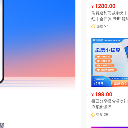
1280.00
¥
消费返利商城系统｜
红｜全开源 PHP 源
热度 57
199.00
¥
投票分享报名活动礼
序系统源码
热度 36