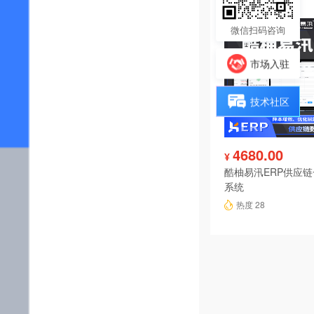
微信扫码咨询
市场入驻
技术社区
4680.00
¥
酷柚易汛ERP供应
系统
热度 28