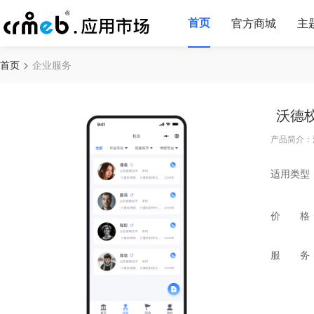
首页
官方商城
主
首页
企业服务
沃德
产品简介：
适用类型
价 格
服 务