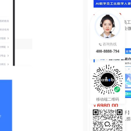
39800.00
¥
IMAIWORK数字员工d
数字人/手机个微企微
陪练/电销/客服/法
热度 34
咨询热线
400-8888-794
移动端二维码
6980.00
¥
【陀螺匠·企业助手】
理系统独立版永久授
热度 29