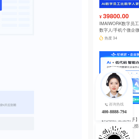
39800.00
¥
IMAIWORK数字员工d
数字人/手机个微企微
陪练/电销/客服/法
热度 34
咨询热线
6980.00
¥
400-8888-794
【陀螺匠·企业助手】
理系统独立版永久授
热度 29