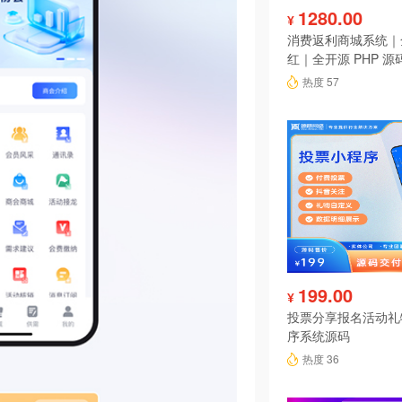
1280.00
¥
消费返利商城系统｜
红｜全开源 PHP 源
热度 57
199.00
¥
投票分享报名活动礼
序系统源码
热度 36