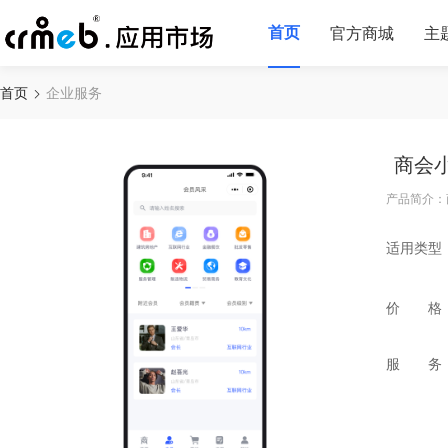
首页
官方商城
主
首页
企业服务
商会
产品简介：
适用类型
价 格
服 务