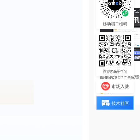
移动端二维码
4680.00
¥
微信扫码咨询
酷柚易汛ERP供应
系统
市场入驻
热度 28
技术社区