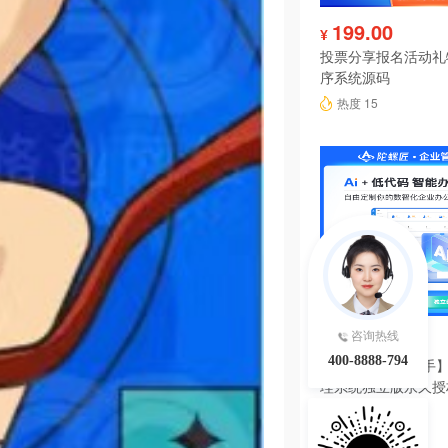
199.00
¥
投票分享报名活动礼
序系统源码
热度 15
6980.00
咨询热线
¥
400-8888-794
【陀螺匠·企业助手】
理系统独立版永久授
热度 15