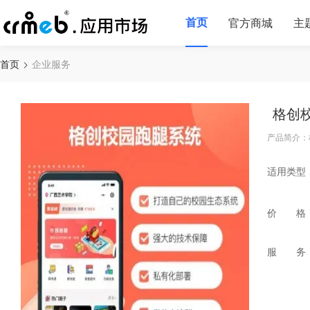
首页
官方商城
主
首页
企业服务
格创
产品简介：
适用类型
价 格
服 务