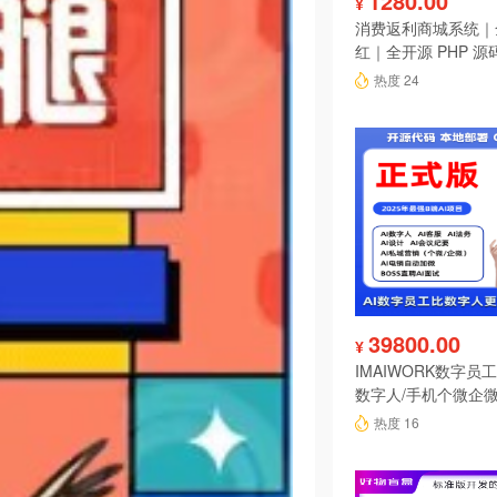
1280.00
¥
消费返利商城系统｜
红｜全开源 PHP 源
热度 24
39800.00
¥
IMAIWORK数字员工d
数字人/手机个微企微
陪练/电销/客服/法
热度 16