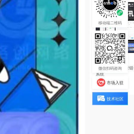
移动端二维码
4680.00
¥
酷柚易汛ERP供应
微信扫码咨询
系统
热度 14
市场入驻
技术社区