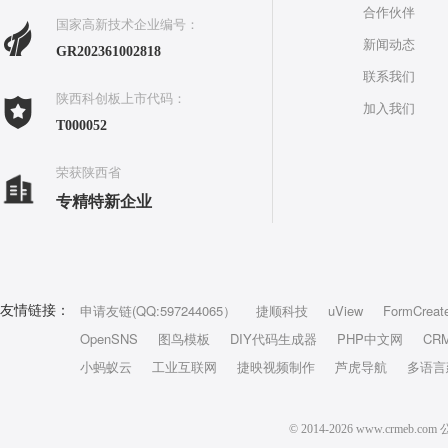
合作伙伴
国家高新技术企业编号：
新闻动态
GR202361002818
联系我们
陕西科创板上市代码：
加入我们
T000052
荣获陕西省
专精特新企业
申请友链(QQ:597244065）
捷顺科技
uView
FormCreat
友情链接：
OpenSNS
图鸟模板
DIY代码生成器
PHP中文网
CR
小蚂蚁云
工业互联网
捷映视频制作
芦虎导航
多语言
© 2014-2026 www.crm