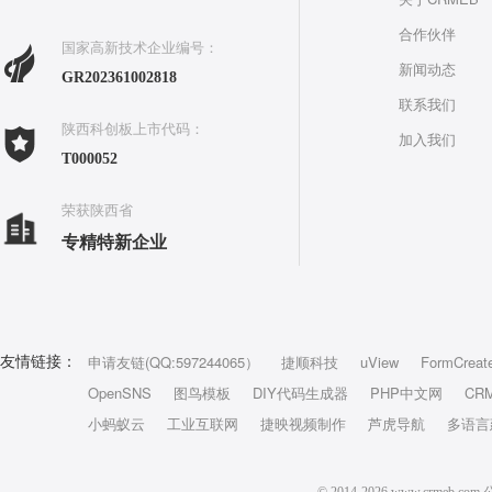
合作伙伴
国家高新技术企业编号：
新闻动态
GR202361002818
联系我们
陕西科创板上市代码：
加入我们
T000052
荣获陕西省
专精特新企业
申请友链(QQ:597244065）
捷顺科技
uView
FormCreat
友情链接：
OpenSNS
图鸟模板
DIY代码生成器
PHP中文网
CR
小蚂蚁云
工业互联网
捷映视频制作
芦虎导航
多语言