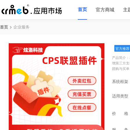
首页
官方商城
主
首页
企业服务
官方推荐
产品简介：
增第三方支
团购与买单
系统框架
适用类型
价 格
服 务