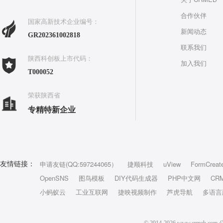
合作伙伴
国家高新技术企业编号：
新闻动态
GR202361002818
联系我们
陕西科创板上市代码：
加入我们
T000052
荣获陕西省
专精特新企业
申请友链(QQ:597244065）
捷顺科技
uView
FormCreat
友情链接：
OpenSNS
图鸟模板
DIY代码生成器
PHP中文网
CR
小蚂蚁云
工业互联网
捷映视频制作
芦虎导航
多语言