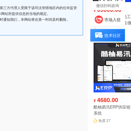
微信扫码咨询
其第三方代理人受限于该司法管辖地区内的任何监管
39800.00
¥
本网站所提供信息的当地的规定。
IMAIWORK数字员工d
市场入驻
及时通知我们，本网站将在第一时间及时删除。
数字人/手机个微企微
陪练/电销/客服/法
热度 29
技术社区
4680.00
¥
酷柚易汛ERP供应
系统
热度 27