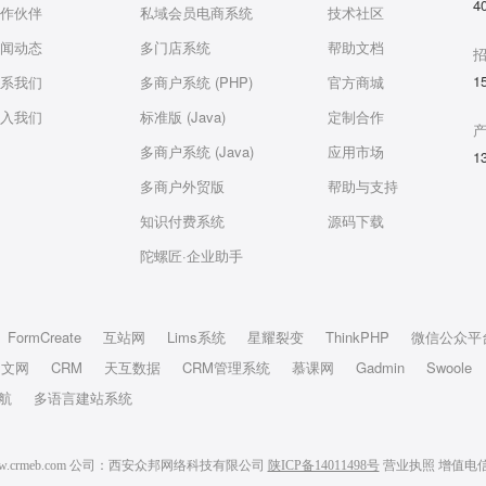
4
作伙伴
私域会员电商系统
技术社区
闻动态
多门店系统
帮助文档
1
系我们
多商户系统 (PHP)
官方商城
入我们
标准版 (Java)
定制合作
多商户系统 (Java)
应用市场
1
多商户外贸版
帮助与支持
知识付费系统
源码下载
陀螺匠·企业助手
FormCreate
互站网
Lims系统
星耀裂变
ThinkPHP
微信公众平
中文网
CRM
天互数据
CRM管理系统
慕课网
Gadmin
Swoole
航
多语言建站系统
6 www.crmeb.com 公司：西安众邦网络科技有限公司
陕ICP备14011498号
营业执照
增值电