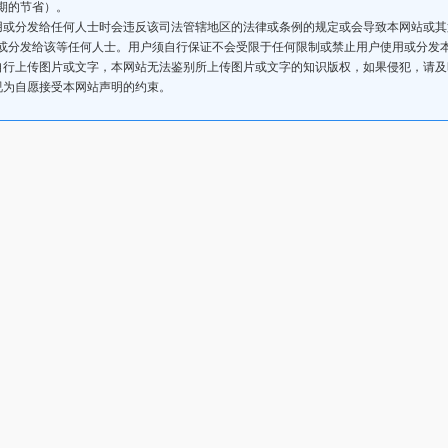
期的节省）。
用或分发给任何人士时会违反该司法管辖地区的法律或条例的规定或会导致本网站或
或分发给该等任何人士。用户须自行保证不会受限于任何限制或禁止用户使用或分发
自行上传图片或文字，本网站无法鉴别所上传图片或文字的知识版权，如果侵犯，请
视为自愿接受本网站声明的约束。