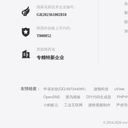
合
国家高新技术企业编号：
新
GR202361002818
联
陕西科创板上市代码：
加
T000052
荣获陕西省
专精特新企业
申请友链(QQ:597244065）
捷顺科技
uView
友情链接：
OpenSNS
图鸟模板
DIY代码生成器
PHP
小蚂蚁云
工业互联网
捷映视频制作
芦虎导
© 2014-202