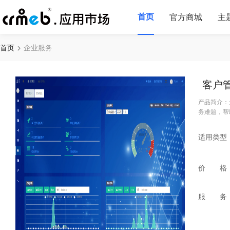
首页
官方商城
主
首页
企业服务
客户
产品简介：
务难题，帮
适用类型
价 格
服 务