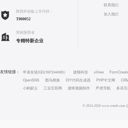
联系我们
陕西科创板上市代码：
加入我们
T000052
荣获陕西省
专精特新企业
申请友链(QQ:597244065）
捷顺科技
uView
FormCreat
友情链接：
OpenSNS
图鸟模板
DIY代码生成器
PHP中文网
CR
小蚂蚁云
工业互联网
捷映视频制作
芦虎导航
多语言
© 2014-2026 www.crm