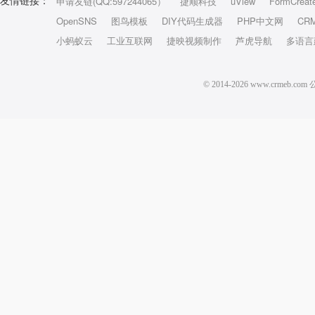
申请友链(QQ:597244065）
捷顺科技
uView
FormCreat
友情链接：
OpenSNS
图鸟模板
DIY代码生成器
PHP中文网
CR
小蚂蚁云
工业互联网
捷映视频制作
芦虎导航
多语言
© 2014-2026 www.crm