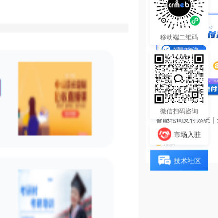
移动端二维码
3980.00
¥
微信扫码咨询
智能轮询支付系统｜
源码
市场入驻
热度 23
技术社区