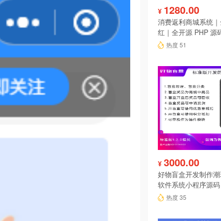
1280.00
¥
消费返利商城系统｜
红｜全开源 PHP 源
热度 51
3000.00
¥
好物盲盒开发制作潮
软件系统小程序源码
热度 35