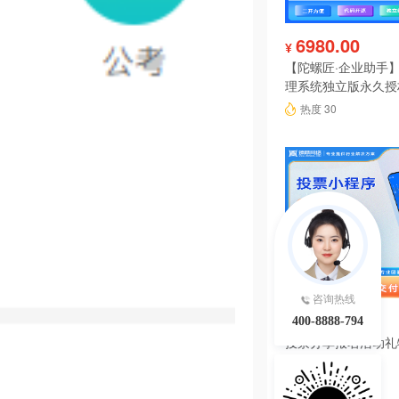
6980.00
¥
【陀螺匠·企业助手】
理系统独立版永久授
热度 30
咨询热线
199.00
¥
400-8888-794
投票分享报名活动礼
序系统源码
热度 29