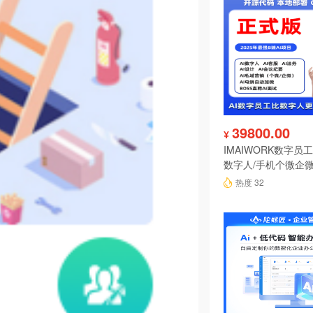
39800.00
¥
IMAIWORK数字员工d
数字人/手机个微企微
陪练/电销/客服/法
热度 32