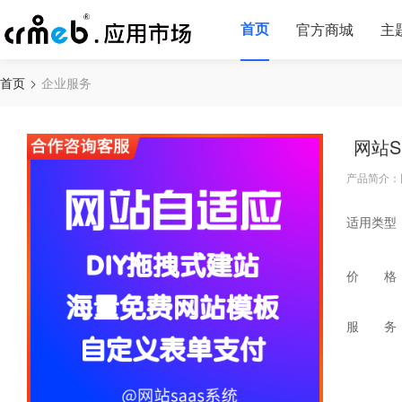
首页
官方商城
主
首页
企业服务
网站S
产品简介：
适用类型
价 格
服 务