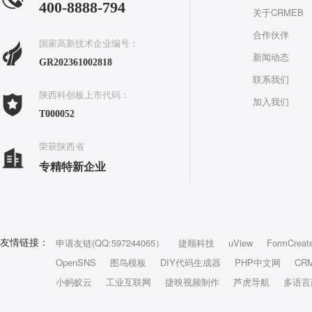
400-8888-794
关于CRMEB
合作伙伴
国家高新技术企业编号：
新闻动态
GR202361002818
联系我们
陕西科创板上市代码：
加入我们
T000052
荣获陕西省
专精特新企业
申请友链(QQ:597244065）
捷顺科技
uView
FormCreat
友情链接：
OpenSNS
图鸟模板
DIY代码生成器
PHP中文网
CR
小蚂蚁云
工业互联网
捷映视频制作
芦虎导航
多语言