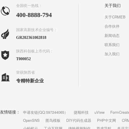
全国统一热线：
关于我们
400-8888-794
关于CRMEB
合作伙伴
国家高新技术企业编号：
新闻动态
GR202361002818
联系我们
陕西科创板上市代码：
加入我们
T000052
荣获陕西省
专精特新企业
申请友链(QQ:597244065）
捷顺科技
uView
FormCreat
友情链接：
OpenSNS
图鸟模板
DIY代码生成器
PHP中文网
CR
小蚂蚁云
工业互联网
捷映视频制作
芦虎导航
多语言