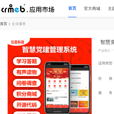
首页
官方商城
主
首页
企业服务
智慧
产品简介：
适用类型
价 格
服 务