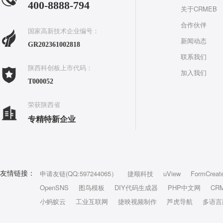
400-8888-794
关于CRMEB
合作伙伴
国家高新技术企业编号：
新闻动态
GR202361002818
联系我们
陕西科创板上市代码：
加入我们
T000052
荣获陕西省
专精特新企业
申请友链(QQ:597244065）
捷顺科技
uView
FormCreat
友情链接：
OpenSNS
图鸟模板
DIY代码生成器
PHP中文网
CR
小蚂蚁云
工业互联网
捷映视频制作
芦虎导航
多语言