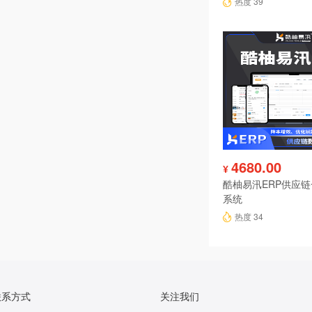
热度 39
4680.00
¥
酷柚易汛ERP供应
系统
热度 34
联系方式
关注我们