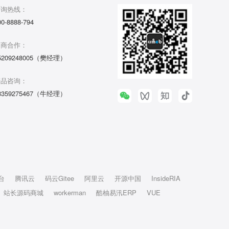
咨询热线：
00-8888-794
招商合作：
5209248005（樊经理）
产品咨询：
3359275467（牛经理）
台
腾讯云
码云Gitee
阿里云
开源中国
InsideRIA
站长源码商城
workerman
酷柚易汛ERP
VUE