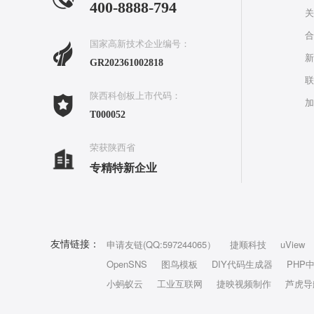
400-8888-794
关
合
国家高新技术企业编号：
新
GR202361002818
联
陕西科创板上市代码：
加
T000052
荣获陕西省
专精特新企业
申请友链(QQ:597244065）
捷顺科技
uView
友情链接：
OpenSNS
图鸟模板
DIY代码生成器
PHP
小蚂蚁云
工业互联网
捷映视频制作
芦虎导