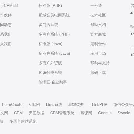
于CRMEB
标准版 (PHP)
一号通
4
作伙伴
私域会员电商系统
技术社区
闻动态
多门店系统
帮助文档
1
系我们
多商户系统 (PHP)
官方商城
入我们
标准版 (Java)
定制合作
多商户系统 (Java)
应用市场
1
多商户外贸版
帮助与支持
知识付费系统
源码下载
陀螺匠·企业助手
FormCreate
互站网
Lims系统
星耀裂变
ThinkPHP
微信公众平
中文网
CRM
天互数据
CRM管理系统
慕课网
Gadmin
Swoole
航
多语言建站系统