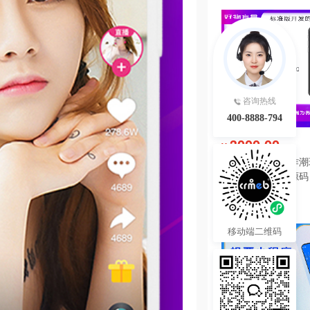
咨询热线
400-8888-794
3000.00
¥
好物盲盒开发制作潮
软件系统小程序源码
热度 42
移动端二维码