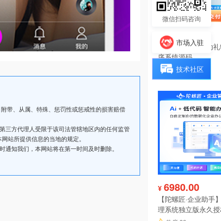
微信扫码咨询
199.00
¥
市场入驻
投票分享报名活动礼
序系统源码
技术社区
热度 42
、附带、从属、特殊、惩罚性或惩戒性的损害赔偿
其第三方代理人受限于该司法管辖地区内的任何监管
本网站所提供信息的当地的规定。
及时通知我们，本网站将在第一时间及时删除。
6980.00
¥
【陀螺匠·企业助手】
理系统独立版永久授