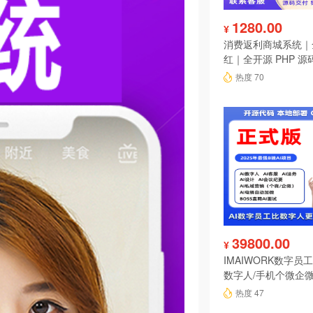
1280.00
¥
消费返利商城系统｜
红｜全开源 PHP 源
热度 70
39800.00
¥
IMAIWORK数字员工d
数字人/手机个微企微
陪练/电销/客服/法
热度 47