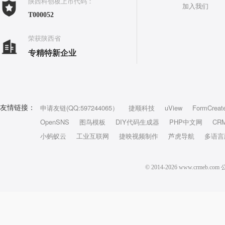
陕西科创板上市代码：
加入我们
T000052
荣获陕西省
专精特新企业
申请友链(QQ:597244065）
捷顺科技
uView
FormCreat
友情链接：
OpenSNS
图鸟模板
DIY代码生成器
PHP中文网
CR
小蚂蚁云
工业互联网
捷映视频制作
芦虎导航
多语言
© 2014-2026 www.crm