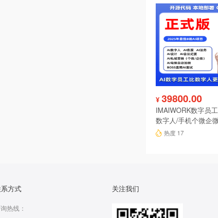
39800.00
¥
IMAIWORK数字员工d
数字人/手机个微企微
陪练/电销/客服/法
热度 17
联系方式
关注我们
咨询热线：