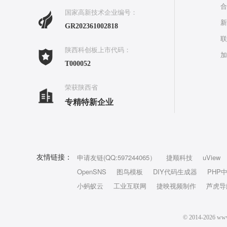
合
国家高新技术企业编号：
新
GR202361002818
联
陕西科创板上市代码：
加
T000052
荣获陕西省
专精特新企业
申请友链(QQ:597244065）
捷顺科技
uView
友情链接：
OpenSNS
图鸟模板
DIY代码生成器
PHP
小蚂蚁云
工业互联网
捷映视频制作
芦虎导
© 2014-202