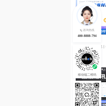
咨询热线
400-8888-794
3980.00
¥
智能轮询支付系统｜
源码
热度 20
移动端二维码