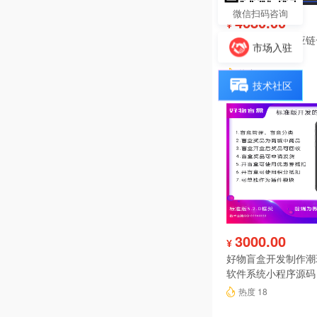
微信扫码咨询
4680.00
¥
酷柚易汛ERP供应
市场入驻
系统
热度 19
技术社区
3000.00
¥
好物盲盒开发制作潮
软件系统小程序源码
热度 18