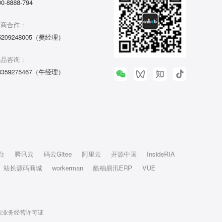
00-8888-794
招商合作：
5209248005（樊经理）
产品咨询：
3359275467（牛经理）
台
腾讯云
码云Gitee
阿里云
开源中国
InsideRIA
站长源码商城
workerman
酷柚易汛ERP
VUE
信业务经营许可证