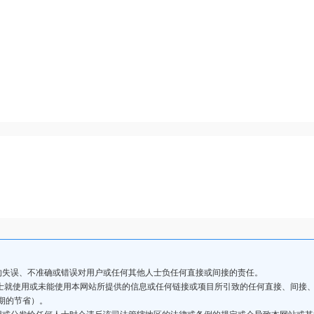
的失误、不准确或错误对用户或任何其他人士负任何直接或间接的责任。
人士就使用或未能使用本网站所提供的信息或任何链接或项目所引致的任何直接、间接
期的节省）。
用或分发给任何人士时会违反该司法管辖地区的法律或条例的规定或会导致本网站或