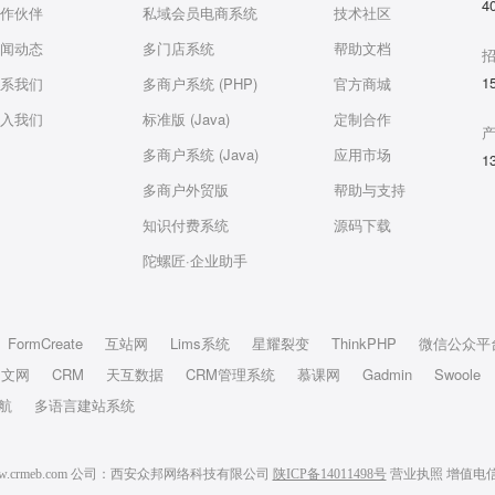
4
作伙伴
私域会员电商系统
技术社区
闻动态
多门店系统
帮助文档
1
系我们
多商户系统 (PHP)
官方商城
入我们
标准版 (Java)
定制合作
多商户系统 (Java)
应用市场
1
多商户外贸版
帮助与支持
知识付费系统
源码下载
陀螺匠·企业助手
FormCreate
互站网
Lims系统
星耀裂变
ThinkPHP
微信公众平
中文网
CRM
天互数据
CRM管理系统
慕课网
Gadmin
Swoole
航
多语言建站系统
6 www.crmeb.com 公司：西安众邦网络科技有限公司
陕ICP备14011498号
营业执照
增值电