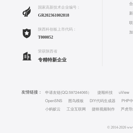
合
国家高新技术企业编号：
新
GR202361002818
联
陕西科创板上市代码：
加
T000052
荣获陕西省
专精特新企业
申请友链(QQ:597244065）
捷顺科技
uView
友情链接：
OpenSNS
图鸟模板
DIY代码生成器
PHP
小蚂蚁云
工业互联网
捷映视频制作
芦虎导
© 2014-202