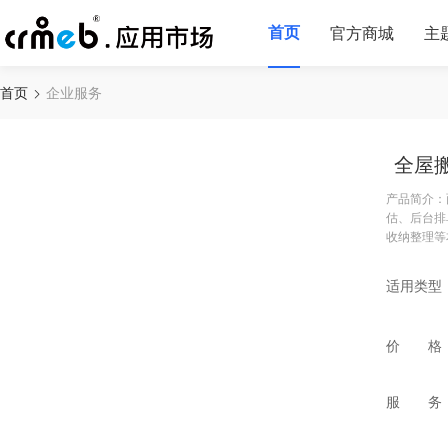
首页
官方商城
主
首页
企业服务
全屋
产品简介：
估、后台排
收纳整理等
适用类型
价 格
服 务