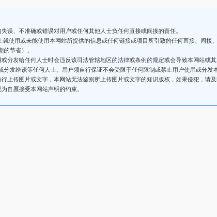
的失误、不准确或错误对用户或任何其他人士负任何直接或间接的责任。
人士就使用或未能使用本网站所提供的信息或任何链接或项目所引致的任何直接、间接
期的节省）。
用或分发给任何人士时会违反该司法管辖地区的法律或条例的规定或会导致本网站或
或分发给该等任何人士。用户须自行保证不会受限于任何限制或禁止用户使用或分发
自行上传图片或文字，本网站无法鉴别所上传图片或文字的知识版权，如果侵犯，请
视为自愿接受本网站声明的约束。