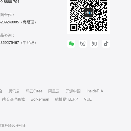
00-8888-794
招商合作：
5209248005（樊经理）
产品咨询：
3359275467（牛经理）
台
腾讯云
码云Gitee
阿里云
开源中国
InsideRIA
站长源码商城
workerman
酷柚易汛ERP
VUE
信业务经营许可证