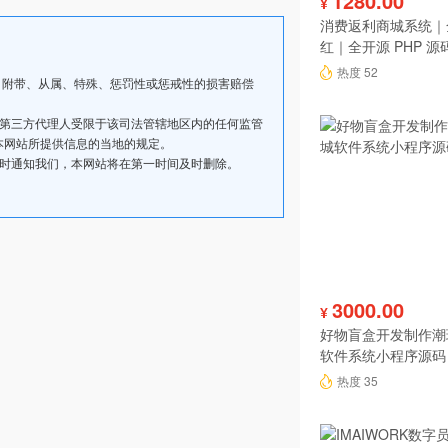
1280.00
¥
消费返利商城系统｜
红｜全开源 PHP 源
热度 52
、附带、从属、特殊、惩罚性或惩戒性的损害赔偿
其第三方代理人受限于该司法管辖地区内的任何监管
本网站所提供信息的当地的规定。
及时通知我们，本网站将在第一时间及时删除。
3000.00
¥
好物盲盒开发制作潮
软件系统小程序源码
热度 35