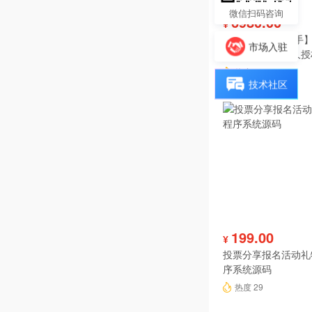
微信扫码咨询
6980.00
¥
【陀螺匠·企业助手】
市场入驻
理系统独立版永久授
热度 30
技术社区
199.00
¥
投票分享报名活动礼
序系统源码
热度 29