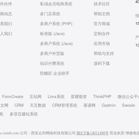
4
作伙伴
私域会员电商系统
技术社区
闻动态
多门店系统
帮助文档
1
系我们
多商户系统 (PHP)
官方商城
入我们
标准版 (Java)
定制合作
多商户系统 (Java)
应用市场
1
多商户外贸版
帮助与支持
知识付费系统
源码下载
陀螺匠·企业助手
FormCreate
互站网
Lims系统
星耀裂变
ThinkPHP
微信公众平
中文网
CRM
天互数据
CRM管理系统
慕课网
Gadmin
Swoole
航
多语言建站系统
6 www.crmeb.com 公司：西安众邦网络科技有限公司
陕ICP备14011498号
营业执照
增值电