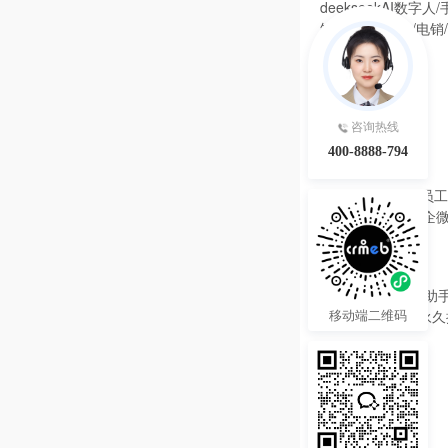
咨询热线
400-8888-794
39800.00
¥
IMAIWORK数字员工d
数字人/手机个微企微
陪练/电销/客服/法
热度 32
移动端二维码