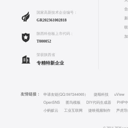
合
国家高新技术企业编号：
新
GR202361002818
联
陕西科创板上市代码：
加
T000052
荣获陕西省
专精特新企业
申请友链(QQ:597244065）
捷顺科技
uView
友情链接：
OpenSNS
图鸟模板
DIY代码生成器
PHP
小蚂蚁云
工业互联网
捷映视频制作
芦虎导