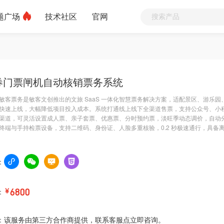
题广场
技术社区
官网
券门票闸机自动核销票务系统
敏客票务是敏客文创推出的文旅 SaaS 一体化智慧票务解决方案，适配景区、游乐
快速上线，大幅降低项目投入成本。系统打通线上线下全渠道售票，支持公众号、小
渠道，可灵活设置成人票、亲子套票、优惠票、分时预约票，淡旺季动态调价，自动分
终端与手持检票设备，支持二维码、身份证、人脸多重核验，0.2 秒极速通行，具备
：
：
￥
6800
：
该服务由第三方合作商提供，联系客服点立即咨询。