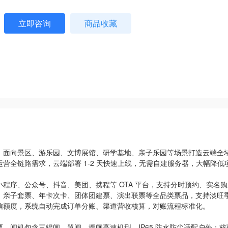
立即咨询
商品收藏
案，面向景区、游乐园、文博展馆、研学基地、亲子乐园等场景打造云端全域
营全链路需求，云端部署 1-2 天快速上线，无需自建服务器，大幅降低
程序、公众号、抖音、美团、携程等 OTA 平台，支持分时预约、实名
、亲子套票、年卡次卡、团体团建票、演出联票等全品类票品，支持淡旺
信额度，系统自动完成订单分账、渠道营收核算，对账流程标准化。
。闸机包含三辊闸、翼闸、摆闸高速机型，IP65 防水防尘适配户外；