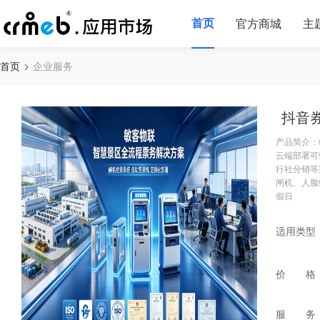
首页
官方商城
主
首页
企业服务
抖音
产品简介：
云端部署可
行社分销等
闸机、人脸
假日
适用类型
价 格
服 务