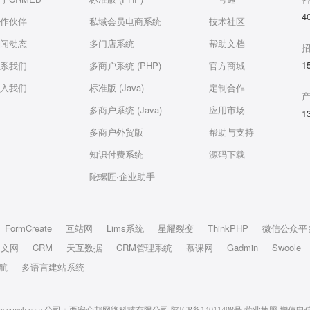
4
作伙伴
私域会员电商系统
技术社区
闻动态
多门店系统
帮助文档
1
系我们
多商户系统 (PHP)
官方商城
入我们
标准版 (Java)
定制合作
多商户系统 (Java)
应用市场
1
多商户外贸版
帮助与支持
知识付费系统
源码下载
陀螺匠·企业助手
FormCreate
互站网
Lims系统
星耀裂变
ThinkPHP
微信公众平
中文网
CRM
天互数据
CRM管理系统
慕课网
Gadmin
Swoole
航
多语言建站系统