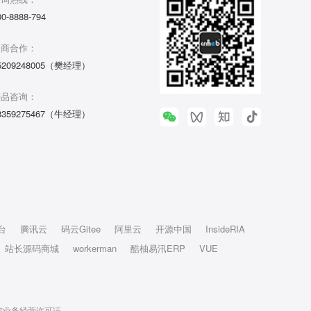
00-8888-794
招商合作：
5209248005（樊经理）
产品咨询：
3359275467（牛经理）
台
腾讯云
码云Gitee
阿里云
开源中国
InsideRIA
站长源码商城
workerman
酷柚易汛ERP
VUE