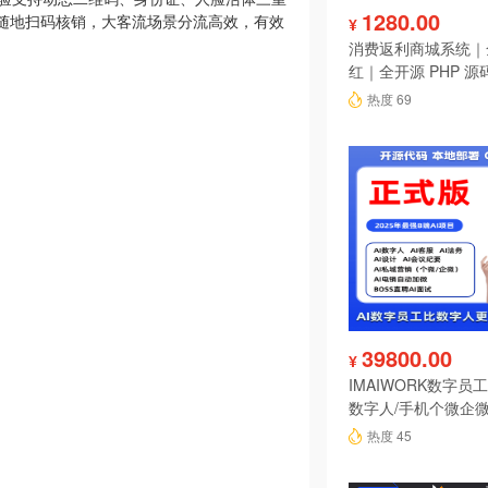
1280.00
时随地扫码核销，大客流场景分流高效，有效
¥
消费返利商城系统｜
红｜全开源 PHP 源
热度 69
39800.00
¥
IMAIWORK数字员工d
数字人/手机个微企微
陪练/电销/客服/法
热度 45