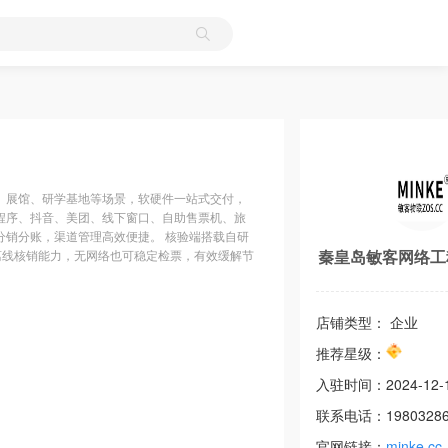
园、展馆、研学基地等场景，软硬件一站式交付，
程序、抖音、美团、线下窗口、自助售票机、旅
销分账，渠道管理高效便捷。 核验端搭载自研
秦皇岛敏客网络工
离线核销能力，无网络也可稳定检票，有效缓解节
店铺类型： 企业
推荐星级：
入驻时间：
2024-12-
联系电话：
1980328
官网链接：
minke.cc