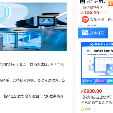
微信扫码咨询
199.00
¥
投票分享报名活动礼
市场入驻
序系统源码
热度 41
技术社区
报表全覆盖，自动生成日 / 月 / 年营
会员体系，支持积分兑换、会员专属优惠、定
6980.00
¥
单、核销全流程留痕可追溯，票务数字防伪
【陀螺匠·企业助手】
理系统独立版永久授
热度 37