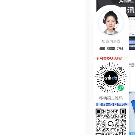
咨询热线
400-8888-794
4680.00
¥
酷柚易汛ERP供应
系统
热度 43
移动端二维码