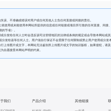
的失误、不准确或错误对用户或任何其他人士负任何直接或间接的责任。
人士就使用或未能使用本网站所提供的信息或任何链接或项目所引致的任何直接、间接
期的节省）。
用或分发给任何人士时会违反该司法管辖地区的法律或条例的规定或会导致本网站或
或分发给该等任何人士。用户须自行保证不会受限于任何限制或禁止用户使用或分发
自行上传图片或文字，本网站无法鉴别所上传图片或文字的知识版权，如果侵犯，请
视为自愿接受本网站声明的约束。
关于我们
产品介绍
其他链接
于CRMEB
标准版 (PHP)
一号通