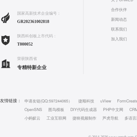
合作伙伴
国家高新技术企业编号：
新闻动态
GR202361002818
联系我们
陕西科创板上市代码：
加入我们
T000052
荣获陕西省
专精特新企业
申请友链(QQ:597244065）
捷顺科技
uView
FormCreat
友情链接：
OpenSNS
图鸟模板
DIY代码生成器
PHP中文网
CR
小蚂蚁云
工业互联网
捷映视频制作
芦虎导航
多语言