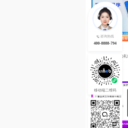
咨询热线
400-8888-794
199.00
¥
投票分享报名活动礼
序系统源码
热度 19
移动端二维码