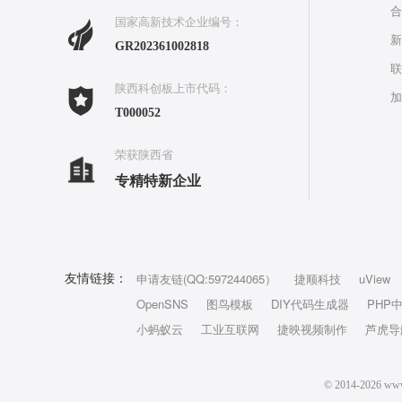
合
国家高新技术企业编号：
新
GR202361002818
联
陕西科创板上市代码：
加
T000052
荣获陕西省
专精特新企业
申请友链(QQ:597244065）
捷顺科技
uView
友情链接：
OpenSNS
图鸟模板
DIY代码生成器
PHP
小蚂蚁云
工业互联网
捷映视频制作
芦虎导
© 2014-202