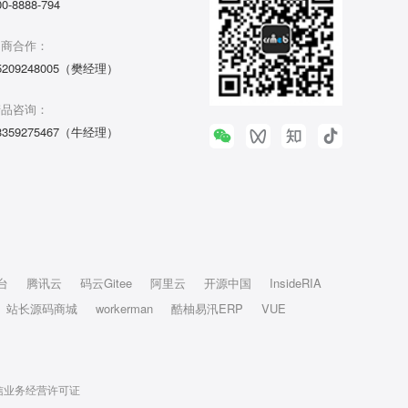
00-8888-794
招商合作：
5209248005（樊经理）
产品咨询：
3359275467（牛经理）
台
腾讯云
码云Gitee
阿里云
开源中国
InsideRIA
站长源码商城
workerman
酷柚易汛ERP
VUE
信业务经营许可证