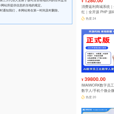
1280.00
¥
本网站所提供信息的当地的规定。
消费返利商城系统｜
及时通知我们，本网站将在第一时间及时删除。
红｜全开源 PHP 源
热度 24
39800.00
¥
IMAIWORK数字员工d
数字人/手机个微企微
陪练/电销/客服/法
热度 20