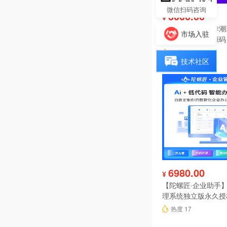
微信扫码咨询
3000.00
¥
好物盲盒开发制作潮
市场入驻
软件系统小程序源码
热度 17
技术社区
6980.00
¥
【陀螺匠·企业助手】
理系统独立版永久授
热度 17