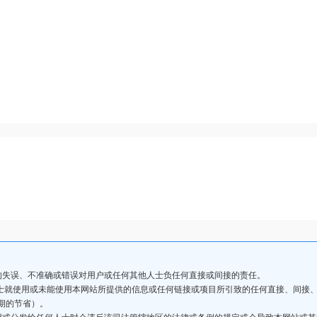
的失误、不准确或错误对用户或任何其他人士负任何直接或间接的责任。
人士就使用或未能使用本网站所提供的信息或任何链接或项目所引致的任何直接、间接
期的节省）。
用或分发给任何人士时会违反该司法管辖地区的法律或条例的规定或会导致本网站或