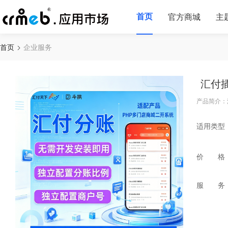
首页
官方商城
主
首页
企业服务
汇付
产品简介：
适用类型
价 格
服 务