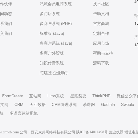
4
作伙伴
私域会员电商系统
技术社区
闻动态
多门店系统
帮助文档
1
系我们
多商户系统 (PHP)
官方商城
入我们
标准版 (Java)
定制合作
多商户系统 (Java)
应用市场
1
多商户外贸版
帮助与支持
知识付费系统
源码下载
陀螺匠·企业助手
FormCreate
互站网
Lims系统
星耀裂变
ThinkPHP
微信公众平
中文网
CRM
天互数据
CRM管理系统
慕课网
Gadmin
Swoole
航
多语言建站系统
6 www.crmeb.com 公司：西安众邦网络科技有限公司
陕ICP备14011498号
营业执照
增值电