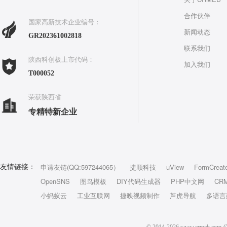
合作伙伴
国家高新技术企业编号：
新闻动态
GR202361002818
联系我们
陕西科创板上市代码：
加入我们
T000052
荣获陕西省
专精特新企业
申请友链(QQ:597244065）
捷顺科技
uView
FormCreat
友情链接：
OpenSNS
图鸟模板
DIY代码生成器
PHP中文网
CR
小蚂蚁云
工业互联网
捷映视频制作
芦虎导航
多语言