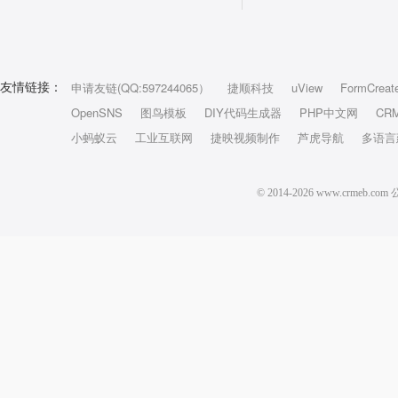
申请友链(QQ:597244065）
捷顺科技
uView
FormCreat
友情链接：
OpenSNS
图鸟模板
DIY代码生成器
PHP中文网
CR
小蚂蚁云
工业互联网
捷映视频制作
芦虎导航
多语言
© 2014-2026 www.crm