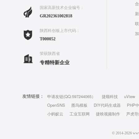
合
国家高新技术企业编号：
新
GR202361002818
联
陕西科创板上市代码：
加
T000052
荣获陕西省
专精特新企业
申请友链(QQ:597244065）
捷顺科技
uView
友情链接：
OpenSNS
图鸟模板
DIY代码生成器
PHP
小蚂蚁云
工业互联网
捷映视频制作
芦虎导
© 2014-202