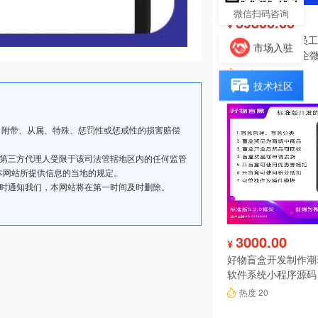
微信扫码咨询
39800.00
¥
IMAIWORK数字员工d
市场入驻
数字人/手机个微企微
陪练/电销/客服/法
热度 22
技术社区
、附带、从属、特殊、惩罚性或惩戒性的损害赔偿
其第三方代理人受限于该司法管辖地区内的任何监管
本网站所提供信息的当地的规定。
及时通知我们，本网站将在第一时间及时删除。
3000.00
¥
好物盲盒开发制作潮
软件系统小程序源码
热度 20