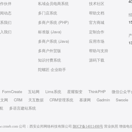
4
作伙伴
私域会员电商系统
技术社区
闻动态
多门店系统
帮助文档
1
系我们
多商户系统 (PHP)
官方商城
入我们
标准版 (Java)
定制合作
多商户系统 (Java)
应用市场
1
多商户外贸版
帮助与支持
知识付费系统
源码下载
陀螺匠·企业助手
FormCreate
互站网
Lims系统
星耀裂变
ThinkPHP
微信公众平
中文网
CRM
天互数据
CRM管理系统
慕课网
Gadmin
Swoole
航
多语言建站系统
6 www.crmeb.com 公司：西安众邦网络科技有限公司
陕ICP备14011498号
营业执照
增值电