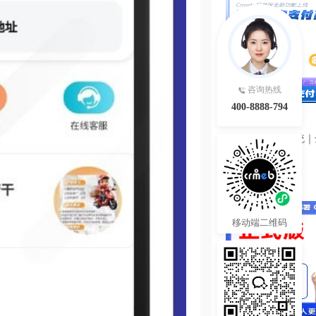
咨询热线
400-8888-794
3980.00
¥
智能轮询支付系统｜
源码
热度 24
移动端二维码