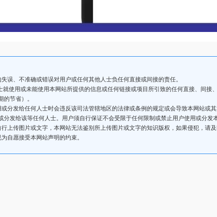
的失误、不准确或错误对用户或任何其他人士负任何直接或间接的责任。
人士就使用或未能使用本网站所提供的信息或任何链接或项目所引致的任何直接、间接
期的节省）。
用或分发给任何人士时会违反该司法管辖地区的法律或条例的规定或会导致本网站或
或分发给该等任何人士。用户须自行保证不会受限于任何限制或禁止用户使用或分发
自行上传图片或文字，本网站无法鉴别所上传图片或文字的知识版权，如果侵犯，请
视为自愿接受本网站声明的约束。