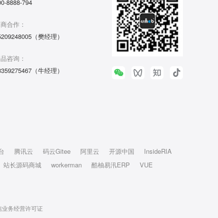
00-8888-794
招商合作：
5209248005（樊经理）
产品咨询：
3359275467（牛经理）
台
腾讯云
码云Gitee
阿里云
开源中国
InsideRIA
站长源码商城
workerman
酷柚易汛ERP
VUE
信业务经营许可证