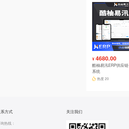
4680.00
¥
酷柚易汛ERP供应
系统
热度 20
联系方式
关注我们
咨询热线：