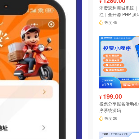
1280.00
¥
消费返利商城系统｜
红｜全开源 PHP 源
热度 45
199.00
¥
投票分享报名活动礼
序系统源码
热度 26