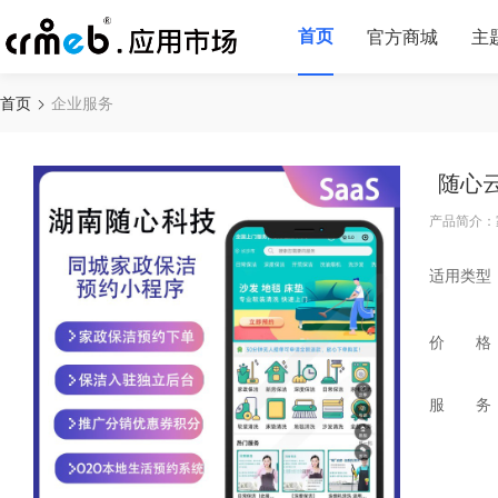
首页
官方商城
主
首页
企业服务
随心
产品简介：
适用类型
价 格
服 务