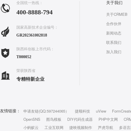
全国统一热线：
关于我们
400-8888-794
关于CRMEB
合作伙伴
国家高新技术企业编号：
新闻动态
GR202361002818
联系我们
陕西科创板上市代码：
加入我们
T000052
荣获陕西省
专精特新企业
申请友链(QQ:597244065）
捷顺科技
uView
FormCreat
友情链接：
OpenSNS
图鸟模板
DIY代码生成器
PHP中文网
CR
小蚂蚁云
工业互联网
捷映视频制作
芦虎导航
多语言