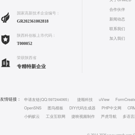
合作伙伴
国家高新技术企业编号：
新闻动态
GR202361002818
联系我们
陕西科创板上市代码：
加入我们
T000052
荣获陕西省
专精特新企业
申请友链(QQ:597244065）
捷顺科技
uView
FormCreat
友情链接：
OpenSNS
图鸟模板
DIY代码生成器
PHP中文网
CR
小蚂蚁云
工业互联网
捷映视频制作
芦虎导航
多语言