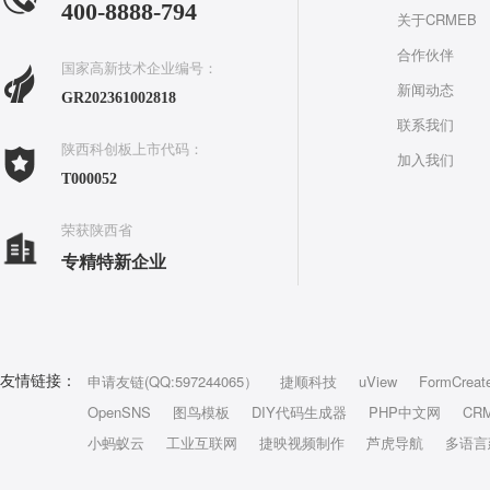
400-8888-794
关于CRMEB
合作伙伴
国家高新技术企业编号：
新闻动态
GR202361002818
联系我们
陕西科创板上市代码：
加入我们
T000052
荣获陕西省
专精特新企业
申请友链(QQ:597244065）
捷顺科技
uView
FormCreat
友情链接：
OpenSNS
图鸟模板
DIY代码生成器
PHP中文网
CR
小蚂蚁云
工业互联网
捷映视频制作
芦虎导航
多语言