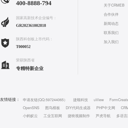
400-8888-794
关于CRMEB
合作伙伴
国家高新技术企业编号：
新闻动态
GR202361002818
联系我们
陕西科创板上市代码：
加入我们
T000052
荣获陕西省
专精特新企业
申请友链(QQ:597244065）
捷顺科技
uView
FormCreat
友情链接：
OpenSNS
图鸟模板
DIY代码生成器
PHP中文网
CR
小蚂蚁云
工业互联网
捷映视频制作
芦虎导航
多语言