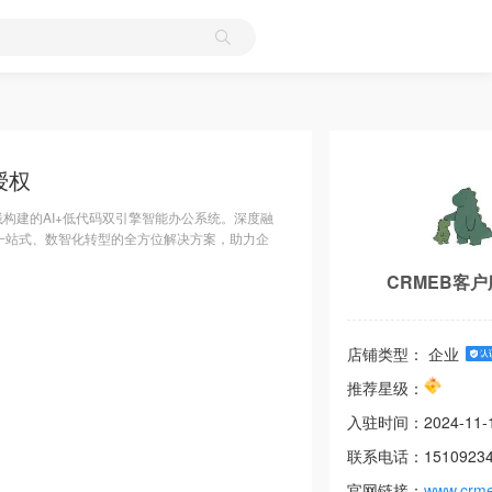
授权
技术栈构建的AI+低代码双引擎智能办公系统。深度融
一站式、数智化转型的全方位解决方案，助力企
CRMEB客
店铺类型： 企业
推荐星级：
入驻时间：
2024-11-
联系电话：
1510923
官网链接：
www.crm