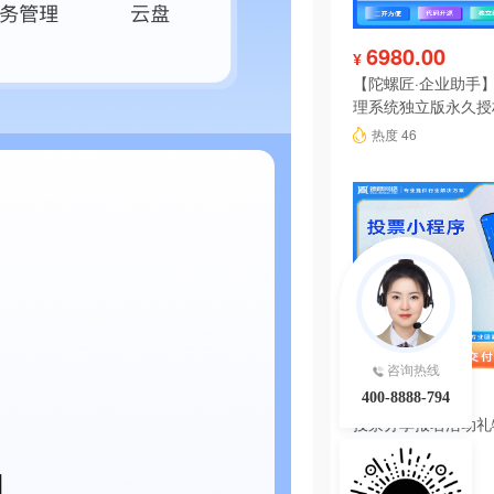
6980.00
¥
【陀螺匠·企业助手】
理系统独立版永久授
热度 46
咨询热线
199.00
¥
400-8888-794
投票分享报名活动礼
序系统源码
热度 45