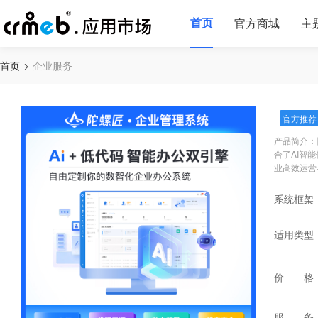
首页
官方商城
主
首页
企业服务
官方推荐
产品简介：陀
合了AI智
业高效运营
系统框架
适用类型
价 格
服 务