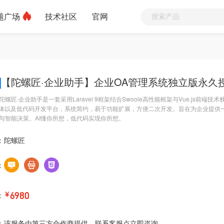
题广场
技术社区
官网
【陀螺匠·企业助手】企业OA管理系统独立版永久
螺匠·企业助手是一套采用Laravel 9框架结合Swoole高性能框架与Vue.js前端
能体以及低代码开发平台，系统简约，易于功能扩展，方便二次开发。旨在为企业提供
与智能决策。AI懂你所想，低代码实现你所想。
：
陀螺匠
：
：
￥
6980
：
该服务由第三方合作商提供，联系客服点立即咨询。