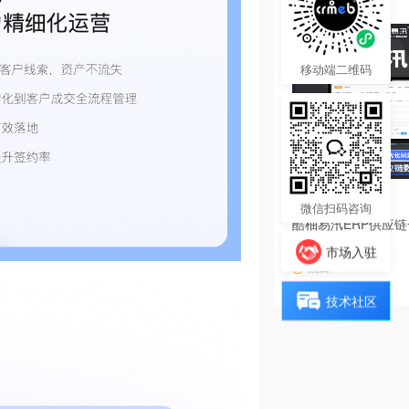
移动端二维码
4680.00
¥
微信扫码咨询
酷柚易汛ERP供应
系统
市场入驻
热度 37
技术社区