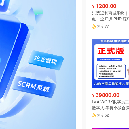
1280.00
¥
消费返利商城系统｜
红｜全开源 PHP 源
热度 77
39800.00
¥
IMAIWORK数字员工d
数字人/手机个微企微
陪练/电销/客服/法
热度 52